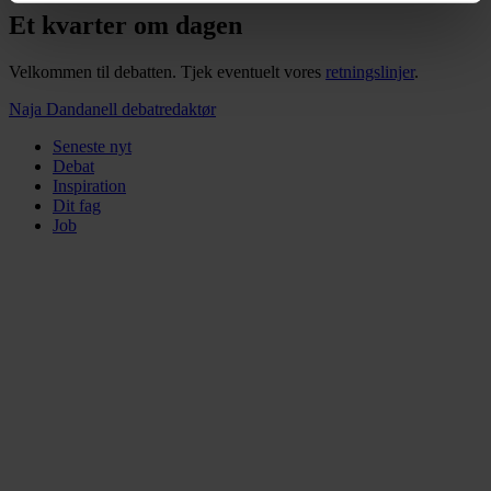
kan kontakte os, og hvordan vi behandler persondata i
Et kvarter om dagen
vores privatlivspolitik, som du kan finde her:
https://www.folkeskolen.dk/persondata/
Velkommen til debatten. Tjek eventuelt vores
retningslinjer
.
Naja Dandanell
debatredaktør
Seneste nyt
Debat
Inspiration
Dit fag
Job