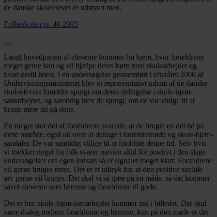
de danske skoleelever er udstyret med.
Folkeskolen nr. 40 2003
Langt hovedparten af eleverne kommer fra hjem, hvor forældrene
meget gerne kan og vil hjælpe deres børn med skolearbejdet og
hvad dertil hører. I en undersøgelse gennemført i efteråret 2000 af
Undervisningsministeriet blev et repræsentativt udsnit af de danske
skoleelevers forældre spurgt om deres deltagelse i skole-hjem-
samarbejdet, og samtidig blev de spurgt, om de var villige til at
bruge mere tid på dette.
En meget stor del af forældrene svarede, at de brugte en del tid på
dette område, også ud over at deltage i forældremøde og skole-hjem-
samtaler. De var samtidig villige til at fordoble denne tid. Selv hvis
vi trækker noget fra folk svarer næsten altid for positivt i den slags
undersøgelser om egen indsats så er signalet meget klart. Forældrene
vil gerne bruges mere. Det er et udtryk for, at den positive sociale
arv gerne vil bruges. Det skal vi så gøre på en måde, så det kommer
såvel eleverne som lærerne og forældrene til gode.
Det er her, skole-hjem-samarbejdet kommer ind i billedet. Der skal
være dialog mellem forældrene og lærerne, kun på den måde er det