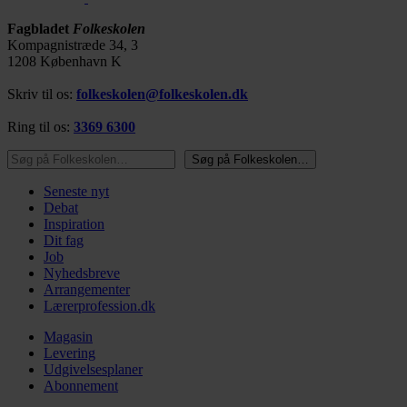
Fagbladet
Folkeskolen
Kompagnistræde 34, 3
1208 København K
Skriv til os:
folkeskolen@folkeskolen.dk
Ring til os:
3369 6300
Søg på Folkeskolen…
Søg på Folkeskolen…
Seneste nyt
Debat
Inspiration
Dit fag
Job
Nyhedsbreve
Arrangementer
Lærerprofession.dk
Magasin
Levering
Udgivelsesplaner
Abonnement