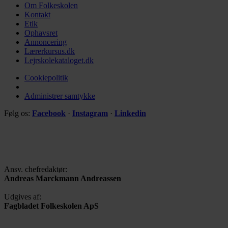
Om Folkeskolen
Kontakt
Etik
Ophavsret
Annoncering
Lærerkursus.dk
Lejrskolekataloget.dk
Cookiepolitik
Administrer samtykke
Følg os:
Facebook
·
Instagram
·
Linkedin
Ansv. chefredaktør:
Andreas Marckmann Andreassen
Udgives af:
Fagbladet Folkeskolen ApS