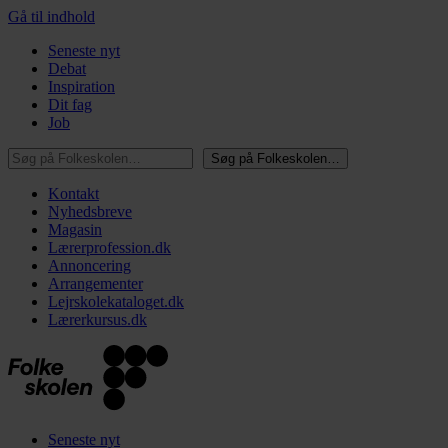
Gå til indhold
Seneste nyt
Debat
Inspiration
Dit fag
Job
Søg på Folkeskolen…
Søg på Folkeskolen…
Kontakt
Nyhedsbreve
Magasin
Lærerprofession.dk
Annoncering
Arrangementer
Lejrskolekataloget.dk
Lærerkursus.dk
Seneste nyt