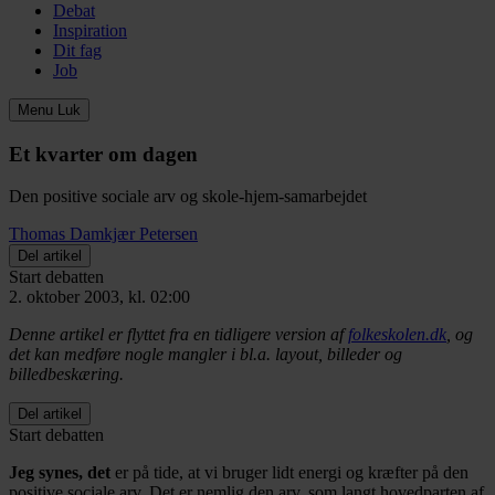
Debat
Inspiration
Dit fag
Job
Menu
Luk
Et kvarter om dagen
Den positive sociale arv og skole-hjem-samarbejdet
Thomas Damkjær Petersen
Del artikel
Start debatten
2. oktober 2003, kl. 02:00
Denne artikel er flyttet fra en tidligere version af
folkeskolen.dk
, og
det kan medføre nogle mangler i bl.a. layout, billeder og
billedbeskæring.
Del artikel
Start debatten
Jeg synes, det
er på tide, at vi bruger lidt energi og kræfter på den
positive sociale arv. Det er nemlig den arv, som langt hovedparten af