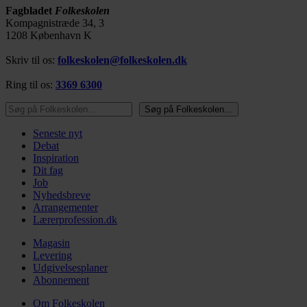
Fagbladet
Folkeskolen
Kompagnistræde 34, 3
1208 København K
Skriv til os:
folkeskolen@folkeskolen.dk
Ring til os:
3369 6300
Søg på Folkeskolen…
Søg på Folkeskolen…
Seneste nyt
Debat
Inspiration
Dit fag
Job
Nyhedsbreve
Arrangementer
Lærerprofession.dk
Magasin
Levering
Udgivelsesplaner
Abonnement
Om Folkeskolen