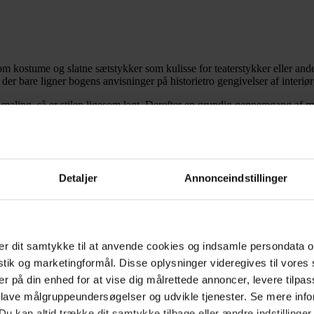
som kostume og slatne sætstykker som kulisse for teaterstykker eller an
r bare ligner bogens anvisninger på historietro gengivelser af interiøre
maling, så er stilen ligesom lagt. Derefter en grundig gennemgang af
træ og metal får hver deres afsnit, og modellerne er realistiske - men tids
ed et stykke ståltråd, der opvarmes igen og igen, her er elektriske sp
middelalder, tudortid og victoriatid, men er ambitionen ikke en fuldstænd
Detaljer
Annonceindstillinger
, der har brug for modeller og vejledning i kunstneriske udtryksformer i
r dit samtykke til at anvende cookies og indsamle persondata o
istik og marketingformål. Disse oplysninger videregives til vore
er på din enhed for at vise dig målrettede annoncer, levere tilpas
 lave målgruppeundersøgelser og udvikle tjenester. Se mere inf
Du kan altid trække dit samtykke tilbage eller ændre indstillinger