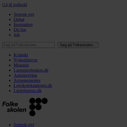
Gå til indhold
Seneste nyt
Debat
Inspiration
Dit fag
Job
Søg på Folkeskolen…
Søg på Folkeskolen…
Kontakt
Nyhedsbreve
Magasin
Lærerprofession.dk
Annoncering
Arrangementer
Lejrskolekataloget.dk
Lærerkursus.dk
Seneste nyt