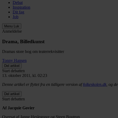
Debat
Inspiration
Dit fag
Job
Menu
Luk
Anmeldelse
Drama, Billedkunst
Dramas store bog om teaterrekvisitter
Tonny Hansen
Del artikel
Start debatten
13. oktober 2011, kl. 02:23
Denne artikel er flyttet fra en tidligere version af
folkeskolen.dk
, og de
Del artikel
Start debatten
Af Jacquie Govier
Oversat af Janne Heslegrave og Steen Boutrup