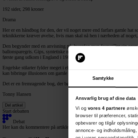
192 sider, 298 kroner
Drama
Her er en håndbog for den, der vil noget mere end farfars gamle hat 
teknikkerne kræver øvelse, hvis man skal nå hen i nærheden af noget, de
Den begynder med en anvisning på, hvordan man fremstiller sin egen 
ballonsparegris. Gips, syntetiske materialer, papir, tekstiler og snor, 
første gang udkom i England i 1984: Ingen skærer vel i dag flamingo m
Engelske stilarter fylder meget i eksempelsamlingerne fra for eksempel 
kan bibringe illusionen om gamle dage hvor som helst.
Samtykke
Det er en fremragende bog, der bør stå på biblioteket, også til elever
Tonny Hansen
Ansvarlig brug af dine data
Del artikel
Vi og
vores 4 partnere
ønske
Start debatten
browser til præferencer, stat
Debat
opbevarer og tilgår oplysning
Her kan du kommentere på artiklen:
annonce- og indholdsmåling,
og i vores persondatapolitik. 