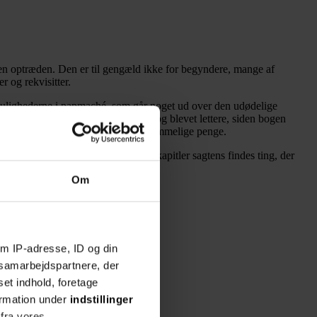
den optræden. Den er til gengæld ikke for begyndere, mange af
r og rekvisitter.
 mulighederne i papmaché, som går noget ud over den udødelige
krævende. På et enkelt punkt er det dog blevet lettere, siden bogen
ecialapparater på markedet til overkommelige penge.
ig historisk kopi, kan der i disse kapitler sagtens findes ting, der
Om
 forbindelse med projektopgaven.
m IP-adresse, ID og din
s samarbejdspartnere, der
set indhold, foretage
ormation under
indstillinger
 fra vores