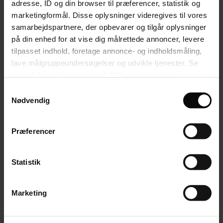
adresse, ID og din browser til præferencer, statistik og
Naja Dandanell
debatredaktør
marketingformål. Disse oplysninger videregives til vores
Seneste nyt
samarbejdspartnere, der opbevarer og tilgår oplysninger
Debat
på din enhed for at vise dig målrettede annoncer, levere
Inspiration
tilpasset indhold, foretage annonce- og indholdsmåling,
Dit fag
Job
lave målgruppeundersøgelser og udvikle tjenester. Se
mere information under
indstillinger
og i vores
persondatapolitik. Du kan altid trække dit samtykke
Samtykkevalg
tilbage eller ændre indstillinger fra vores
Nødvendig
"Cookiedeklaration", eller ved at trykke på "Privacy
trigger" ikonet.
Præferencer
Hvis du tillader det, vil vi også gerne:
Indsamle præcise oplysninger om din placering,
Statistik
der kan være nøjagtig inden for få meter
Identificere din enhed baseret på en scanning af
Marketing
dens unikke karakteristika (fingerprinting)
Fagbladet
Folkeskolen
Kompagnistræde 34, 3
Dine valg anvendes på hele websitet.
1208 København K