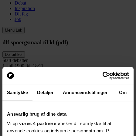
Debat
Inspiration
Dit fag
Job
Menu
Luk
dlf spoergsmaal til kl (pdf)
Del artikel
Start debatten
1. juli 1990, kl. 18:11
Del artikel
Start debatten
Del artikel
Start debatten
Samtykke
Detaljer
Annonceindstillinger
Om
Debat
Her kan du kommentere på artiklen:
Ansvarlig brug af dine data
dlf spoergsmaal til kl (pdf)
Vi og
vores 4 partnere
ønsker dit samtykke til at
anvende cookies og indsamle persondata om IP-
Velkommen til debatten. Tjek eventuelt vores
retningslinjer
.