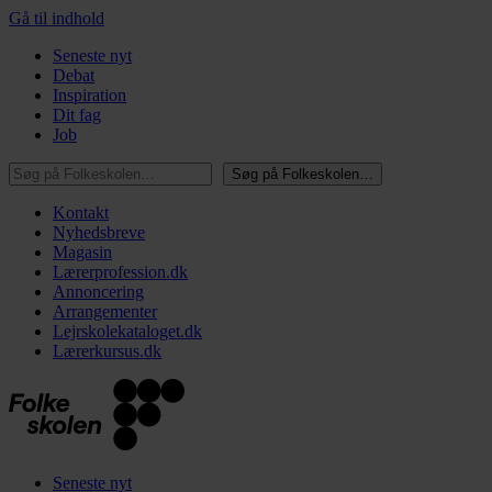
Gå til indhold
Seneste nyt
Debat
Inspiration
Dit fag
Job
Søg på Folkeskolen…
Søg på Folkeskolen…
Kontakt
Nyhedsbreve
Magasin
Lærerprofession.dk
Annoncering
Arrangementer
Lejrskolekataloget.dk
Lærerkursus.dk
Seneste nyt