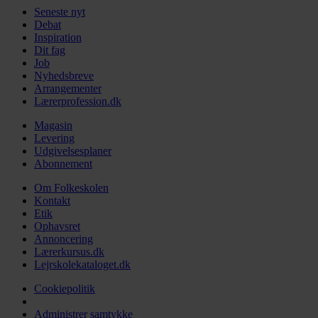
Seneste nyt
Debat
Inspiration
Dit fag
Job
Nyhedsbreve
Arrangementer
Lærerprofession.dk
Magasin
Levering
Udgivelsesplaner
Abonnement
Om Folkeskolen
Kontakt
Etik
Ophavsret
Annoncering
Lærerkursus.dk
Lejrskolekataloget.dk
Cookiepolitik
Administrer samtykke