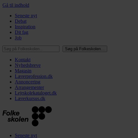
Gå til indhold
Seneste nyt
Debat
Inspiration
Dit fag
Job
Søg på Folkeskolen…
Søg på Folkeskolen…
Kontakt
Nyhedsbreve
Magasin
Lærerprofession.dk
Annoncering
Arrangementer
Lejrskolekataloget.dk
Lærerkursus.dk
Seneste nyt