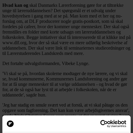
Hvad kan og
skal Danmarks Lærerforening gøre for at tiltrække
unge til læreruddannelsen? Det spørgsmål er et udvalg under
hovedstyrelsen i gang med at se på. Man kom med et her og nu-
forslag om, at DLF producerer nogle gratis-postkort, som så skal
fordeles på cafeer, hvor der kommer unge mennesker. Der skal også
fremstilles en folder med korte udsagn om læreruddannelsen og
folkeskolen. Begge initiativer skal få interesserede til at klikke ind på
www.dlf.org, hvor der så skal være en mere udførlig beskrivelse af
uddannelsen. Der skal være link til seminariernes studieordninger og
til Lærerstuderendes Landskreds med mere.
Det fortalte udvalgsformanden, Vibeke Lynge.
'Vi skal se på, hvordan skolerne modtager de nye lærere, og vi skal
se, hvad kommunerne, Kommunernes Landsforening og andre gør
for at få unge mennesker til at vælge uddannelsen - og hvad de gør
for, at de så også har lyst til at arbejde i folkeskolen, når de er
uddannede', sagde hun.
'Jeg har stadig en smule svært ved at forstå, at vi skal påtage os den
opgave som fagforening. Det kan kun være arbejdsgivernes ansvar',
sagde Niels Christian Sauer, som mente, at det er svært at sige 'kom'
til de unge, når arbejdssituationen er så presset i skolen.
Det betød, at der udspandt sig en længere diskussion med mange