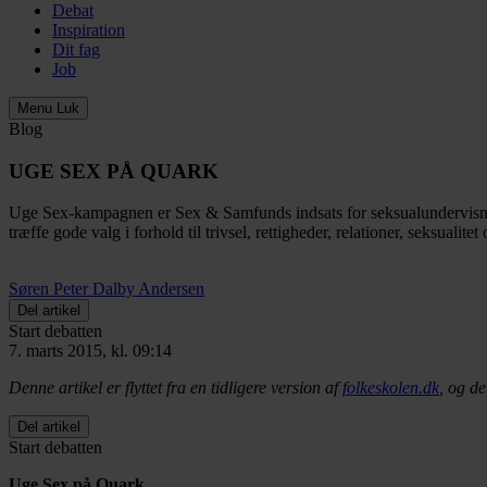
Debat
Inspiration
Dit fag
Job
Menu
Luk
Blog
UGE SEX PÅ QUARK
Uge Sex-kampagnen er Sex & Samfunds indsats for seksualundervisning
træffe gode valg i forhold til trivsel, rettigheder, relationer, seksu
Søren Peter Dalby Andersen
Del artikel
Start debatten
7. marts 2015, kl. 09:14
Denne artikel er flyttet fra en tidligere version af
folkeskolen.dk
, og de
Del artikel
Start debatten
Uge Sex på Quark