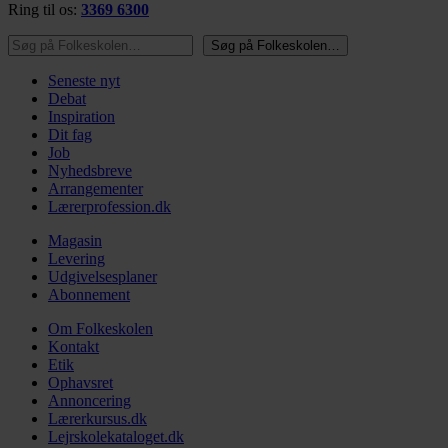
Ring til os:
3369 6300
Søg på Folkeskolen…
Søg på Folkeskolen…
Seneste nyt
Debat
Inspiration
Dit fag
Job
Nyhedsbreve
Arrangementer
Lærerprofession.dk
Magasin
Levering
Udgivelsesplaner
Abonnement
Om Folkeskolen
Kontakt
Etik
Ophavsret
Annoncering
Lærerkursus.dk
Lejrskolekataloget.dk