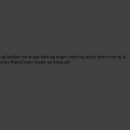
g handler om at øge børn og unges viden og styrke deres evne til at
idovres NaturCenter Quark sat fokus på!