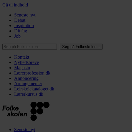
Gå til indhold
Seneste nyt
Debat
Inspiration
Dit fag
Job
Søg på Folkeskolen…
Søg på Folkeskolen…
Kontakt
Nyhedsbreve
Magasin
Lærerprofession.dk
Annoncering
Arrangementer
Lejrskolekataloget.dk
Lærerkursus.dk
Seneste nyt