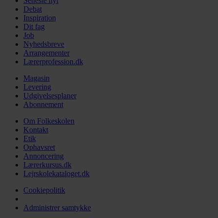
Seneste nyt
Debat
Inspiration
Dit fag
Job
Nyhedsbreve
Arrangementer
Lærerprofession.dk
Magasin
Levering
Udgivelsesplaner
Abonnement
Om Folkeskolen
Kontakt
Etik
Ophavsret
Annoncering
Lærerkursus.dk
Lejrskolekataloget.dk
Cookiepolitik
Administrer samtykke