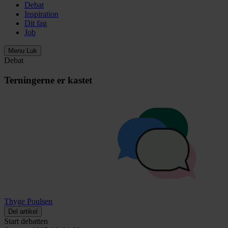
Debat
Inspiration
Dit fag
Job
Menu
Luk
Debat
Terningerne er kastet
Thyge Poulsen
Del artikel
Start debatten