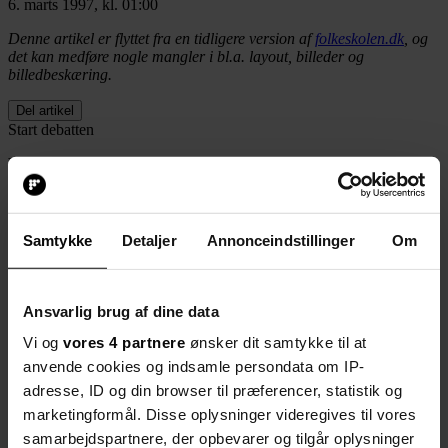
6. marts 1997, kl. 01:00
Denne artikel er flyttet fra en tidligere version af
folkeskolen.dk
, og
det kan medføre nogle mangler i bl.a. layout, billeder og
billedbeskæring.
Del artikel
Start debatten
Bortset fra at
det hedder 'Jacta est alea' (ifølge Caesar), fortjener
Niels Mørup Pedersen opmærksomhed og opbakning for sit indlæg
om faget latin i nummer syv.
Folkeskolen nr. 10 1997
Samtykke
Detaljer
Annonceindstillinger
Om
Klik her for at indsende dit indlæg til folkeskolen.dk
- medsend
Ansvarlig brug af dine data
gerne et portrætfoto, som kan bringes sammen med indlægget
Vi og
vores 4 partnere
ønsker dit samtykke til at
Læs folkeskolen.dk's debatregler
anvende cookies og indsamle persondata om IP-
adresse, ID og din browser til præferencer, statistik og
marketingformål. Disse oplysninger videregives til vores
Personligt har jeg altid haft store latinhold, fordi eleverne med glæde
samarbejdspartnere, der opbevarer og tilgår oplysninger
og overraskelse indså fagets mange aspekter.