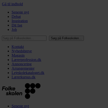
Gå til indhold
Seneste nyt
Debat
Inspiration
Dit fag
Job
Søg på Folkeskolen…
Søg på Folkeskolen…
Kontakt
Nyhedsbreve
Magasin
Lærerprofession.dk
Annoncering
Arrangementer
Lejrskolekataloget.dk
Lærerkursus.dk
Seneste nyt