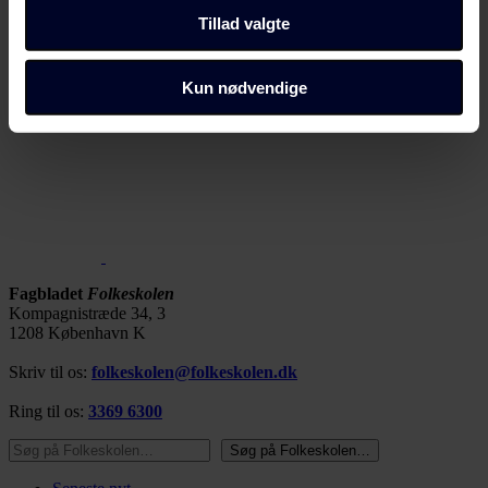
samtykke" i bunden af alle sider eller på vores
Tillad valgte
cookiepolitik
side.
Dine valg anvendes på alle Fagbladet Folkeskolens
Kun nødvendige
domæner. Få mere at vide om, hvem vi er, hvordan du
kan kontakte os, og hvordan vi behandler persondata i
vores privatlivspolitik, som du kan finde her:
https://www.folkeskolen.dk/persondata/
Fagbladet
Folkeskolen
Kompagnistræde 34, 3
1208 København K
Skriv til os:
folkeskolen@folkeskolen.dk
Ring til os:
3369 6300
Søg på Folkeskolen…
Søg på Folkeskolen…