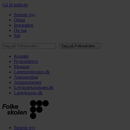
Gå til indhold
Seneste nyt
Debat
Inspiration
Dit fag
Job
Søg på Folkeskolen…
Søg på Folkeskolen…
Kontakt
Nyhedsbreve
Magasin
Lærerprofession.dk
Annoncering
Arrangementer
Lejrskolekataloget.dk
Lærerkursus.dk
Seneste nyt