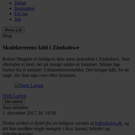
Debat
Inspiration
Dit fag
Job
Menu
Luk
Blog
Skolelærerens fald i Zimbabwe
Robert Mugabe er heldigvis ikke mere præsident i Zimbabwe. Han
efterlader et land, der på mange måder er forarmet. Måske lige
bortset fra et område: Uddannelsesområdet. Det bringer håb, for de
unge, der skal tage over efter tyrannen.
Niels Larsen
Del artikel
Start debatten
1. december 2017, kl. 19:30
Denne artikel er flyttet fra en tidligere version af
folkeskolen.dk
, og
det kan medføre nogle mangler i bl.a. layout, billeder og
billedbeskæring.