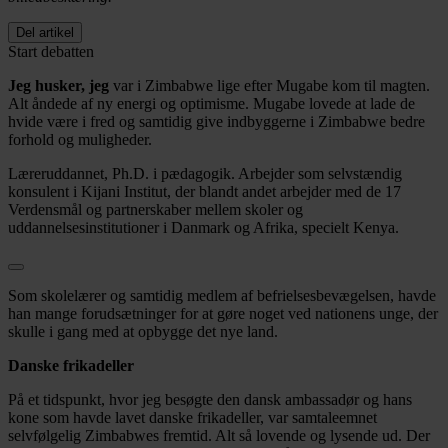
Del artikel
Start debatten
Jeg husker, jeg
var i Zimbabwe lige efter Mugabe kom til magten.
Alt åndede af ny energi og optimisme. Mugabe lovede at lade de
hvide være i fred og samtidig give indbyggerne i Zimbabwe bedre
forhold og muligheder.
Læreruddannet, Ph.D. i pædagogik. Arbejder som selvstændig
konsulent i Kijani Institut, der blandt andet arbejder med de 17
Verdensmål og partnerskaber mellem skoler og
uddannelsesinstitutioner i Danmark og Afrika, specielt Kenya.
Som skolelærer og samtidig medlem af befrielsesbevægelsen, havde
han mange forudsætninger for at gøre noget ved nationens unge, der
skulle i gang med at opbygge det nye land.
Danske frikadeller
På et tidspunkt, hvor jeg besøgte den dansk ambassadør og hans
kone som havde lavet danske frikadeller, var samtaleemnet
selvfølgelig Zimbabwes fremtid. Alt så lovende og lysende ud. Der