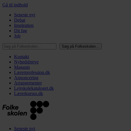
Gå til indhold
Seneste nyt
Debat
Inspiration
Dit fag
Job
Søg på Folkeskolen…
Søg på Folkeskolen…
Kontakt
Nyhedsbreve
Magasin
Lærerprofession.dk
Annoncering
Arrangementer
Lejrskolekataloget.dk
Lærerkursus.dk
Seneste nyt