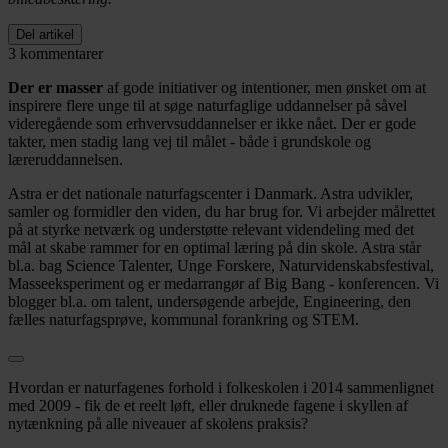
Del artikel
3 kommentarer
Der er masser
af gode initiativer og intentioner, men ønsket om at
inspirere flere unge til at søge naturfaglige uddannelser på såvel
videregående som erhvervsuddannelser er ikke nået. Der er gode
takter, men stadig lang vej til målet - både i grundskole og
læreruddannelsen.
Astra er det nationale naturfagscenter i Danmark. Astra udvikler,
samler og formidler den viden, du har brug for. Vi arbejder målrettet
på at styrke netværk og understøtte relevant videndeling med det
mål at skabe rammer for en optimal læring på din skole. Astra står
bl.a. bag Science Talenter, Unge Forskere, Naturvidenskabsfestival,
Masseeksperiment og er medarrangør af Big Bang - konferencen. Vi
blogger bl.a. om talent, undersøgende arbejde, Engineering, den
fælles naturfagsprøve, kommunal forankring og STEM.
Hvordan er naturfagenes forhold i folkeskolen i 2014 sammenlignet
med 2009 - fik de et reelt løft, eller druknede fagene i skyllen af
nytænkning på alle niveauer af skolens praksis?