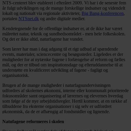
NTS-centeret blev etableret i efteråret 2009. Vi har i de seneste fem
år fulgt udviklingen og de mange forskellige indsatser og videndelt
lokalt og nationalt via regionale aktiviteter,
Big Bang-konferencen
,
portalen
NTSnet.dk
og andre digitale medier.
Kendetegnende for de offentlige indsatser er, at de ikke har været
målrettet natur, teknik og sundhedsområdet - men hele folkeskolen.
Og det er ikke altid, naturfagene har vundet.
Som lærer har man i dag adgang til et rigt udbud af spændende
events, materialer, sciencecentre og besøgssteder. Ligeledes er der
muligheder for at nytænke fagene i forlængelse af reform og fælles
mål, og der er tilbud om inspirationsdage og efteruddannelse til at
understøtte en kvalificeret udvikling af fagene - fagligt og
organisatorisk.
Brugen af de mange muligheder i naturfagsundervisningen
udfordres af skolernes økonomi, interne eller kommunalt prioriterede
fokusområder samt organisering af lærernes og elevernes hverdag
som følge af de nye arbejdstidsregler. Hertil kommer, at en række af
tilbuddene fra eksterne organisationer i sig selv er udfordret
økonomisk, da de er afhængig af fondsmidler og lignende.
Natufagene reformeres i skolen