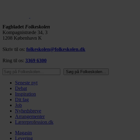
Fagbladet
Folkeskolen
Kompagnistræde 34, 3
1208 København K
Skriv til os:
folkeskolen@folkeskolen.dk
Ring til os:
3369 6300
Søg på Folkeskolen…
Søg på Folkeskolen…
Seneste nyt
Debat
Inspiration
Dit fag
Job
Nyhedsbreve
Arrangementer
Lærerprofession.dk
Magasin
Levering