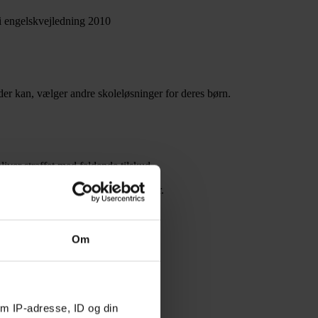
 i engelskvejledning 2010
 der kan, vælger andre skoleløsninger for deres børn.
bliver straffet med faldende tilskud.
præmiesummer til gode præstationer.
Om
m IP-adresse, ID og din
nnelsesminister i USA.