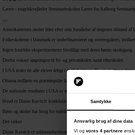
Lærer - engelskvejleder Seminarieskolen Lærer fra Aalborg Seminariu
Amerikanernes skoler lider efter min forståelse af tingenes tilstand a
Folkeskolerne i Danmark er underfinansieret og overreguleret, hvilket 
Ingen forældre eksperimenterer frivillligt med deres børns skolegang.
Derfor vokser søgningen til fri- og privatskoler, samt efterskoler.
I USA tester de alle elever årligt i 3. til 8. klasse. De skoler hvor dere
Obama indførte en præmiepulje ligesom Løkke, måske har Løkke lært
De nationale resultater i USA er stagneret i de seneste år ligesom de då
Hvad er Diane Ravitch' konklusion på uddannelsesreform og test.
Samtykke
Børn og skoler har brug for stabilitet, ikke disruption. Erfarne og dyg
Ansvarlig brug af dine data
Det virker
Vi og
vores 4 partnere
ønske
Diane Ravitch er uddannelseshistoriker og forskningsprofessor ved N