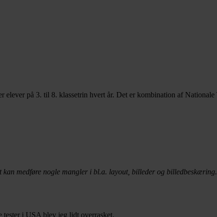
elever på 3. til 8. klassetrin hvert år. Det er kombination af National
t kan medføre nogle mangler i bl.a. layout, billeder og billedbeskæring.
ester i USA blev jeg lidt overrasket.