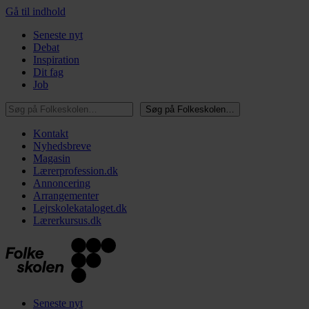
Gå til indhold
Seneste nyt
Debat
Inspiration
Dit fag
Job
Søg på Folkeskolen…
Søg på Folkeskolen…
Kontakt
Nyhedsbreve
Magasin
Lærerprofession.dk
Annoncering
Arrangementer
Lejrskolekataloget.dk
Lærerkursus.dk
Seneste nyt