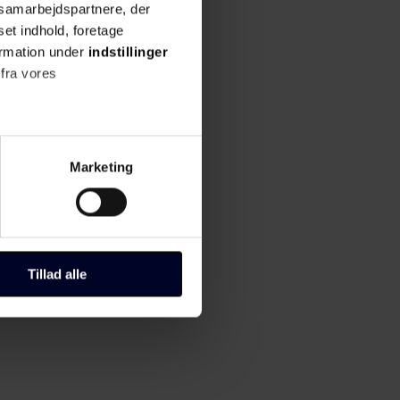
s samarbejdspartnere, der
set indhold, foretage
ormation under
indstillinger
 fra vores
ter
Marketing
ting)
til "Administrer samtykke" i
Tillad alle
r, hvordan du kan kontakte