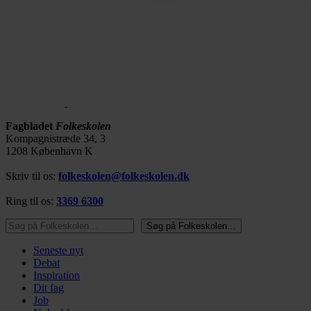
Fagbladet
Folkeskolen
Kompagnistræde 34, 3
1208 København K
Skriv til os:
folkeskolen@folkeskolen.dk
Ring til os:
3369 6300
Søg på Folkeskolen…
Søg på Folkeskolen…
Seneste nyt
Debat
Inspiration
Dit fag
Job