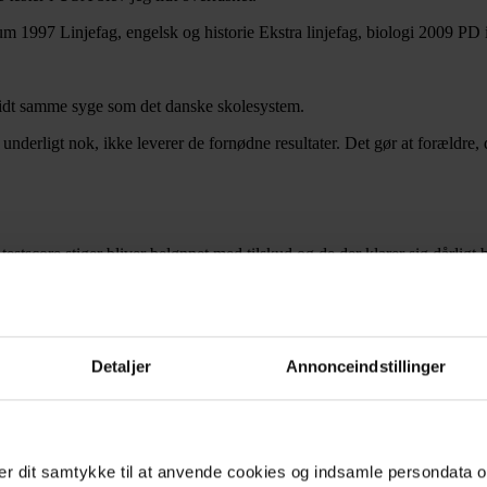
m 1997 Linjefag, engelsk og historie Ekstra linjefag, biologi 2009 PD
f lidt samme syge som det danske skolesystem.
underligt nok, ikke leverer de fornødne resultater. Det gør at forældre,
s testscore stiger bliver belønnet med tilskud og de der klarer sig dårligt 
 det der. Obamas model forstærkede No Child Left Behind med større 
rligst præsterende skoler klarer sig dårligere end tidligere.
Detaljer
Annonceindstillinger
tige lærere og velholdte moderne skoler.
r dit samtykke til at anvende cookies og indsamle persondata o
ew York's Steinhardt Universitet. Hun har også været assisterendeudda