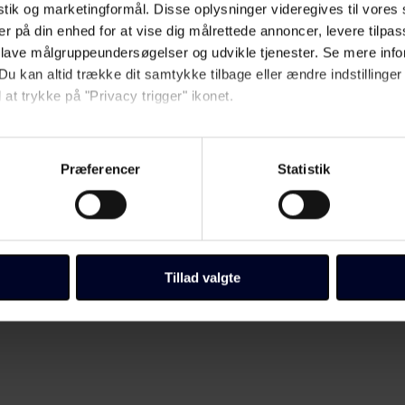
istik og marketingformål. Disse oplysninger videregives til vore
.
er på din enhed for at vise dig målrettede annoncer, levere tilpas
 lave målgruppeundersøgelser og udvikle tjenester. Se mere inf
Du kan altid trække dit samtykke tilbage eller ændre indstillinger
 at trykke på "Privacy trigger" ikonet.
så gerne:
 USA
sninger om din placering, der kan være nøjagtig inden for få me
Præferencer
Statistik
 baseret på en scanning af dens unikke karakteristika (fingerprin
ebsitet.
llinger, herunder trække din accept tilbage, ved at klikke på link 
 vores
cookiepolitik
side.
Tillad valgte
Fagbladet Folkeskolens domæner. Få mere at vide om, hvem vi e
ersondata i vores privatlivspolitik, som du kan finde her:
/persondata/