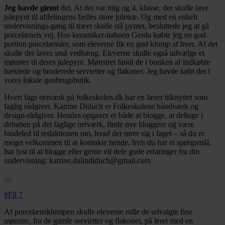
Jeg havde glemt
det. At det var mig og 4. klasse, der skulle lave
julepynt til afdelingens fælles store juletræ. Og med en enkelt
undervisnings-gang til træet skulle stå pyntet, besluttede jeg at gå
porcelænets vej. Hos keramiker-naboen Gerda købte jeg en god
portion porcelænsler, som eleverne fik en god klump af hver. Af det
skulle der laves små vedhæng. Eleverne skulle også udvælge et
mønster til deres julepynt. Mønstret fandt de i bunken af indkøbte
hæklede og broderede servietter og flakoner. Jeg havde købt det i
vores lokale genbrugsbutik.
Hvert fags netværk på folkeskolen.dk har en lærer tilknyttet som
faglig rådgiver. Katrine Diduch er Folkeskolens håndværk og
design-rådgiver. Hendes opgaver er både at blogge, at deltage i
debatten på det faglige netværk, finde nye bloggere og være
bindeled til redaktionen om, hvad der rører sig i faget – så du er
meget velkommen til at kontakte hende, hvis du har et spørgsmål,
har lyst til at blogge eller gerne vil dele gode erfaringer fra din
undervisning: katrine.dalindiduch@gmail.com
#Fil 7
Af porcelænsklumpen skulle eleverne rulle de udvalgte fine
mønstre, fra de gamle servietter og flakoner, på leret med en