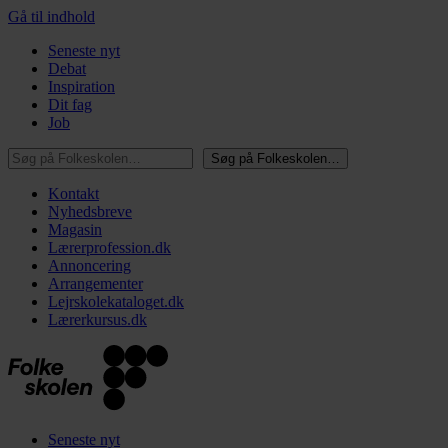
Gå til indhold
Seneste nyt
Debat
Inspiration
Dit fag
Job
Søg på Folkeskolen…
Søg på Folkeskolen…
Kontakt
Nyhedsbreve
Magasin
Lærerprofession.dk
Annoncering
Arrangementer
Lejrskolekataloget.dk
Lærerkursus.dk
Seneste nyt