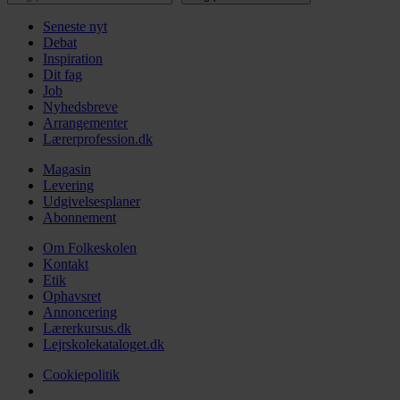
Seneste nyt
Debat
Inspiration
Dit fag
Job
Nyhedsbreve
Arrangementer
Lærerprofession.dk
Magasin
Levering
Udgivelsesplaner
Abonnement
Om Folkeskolen
Kontakt
Etik
Ophavsret
Annoncering
Lærerkursus.dk
Lejrskolekataloget.dk
Cookiepolitik