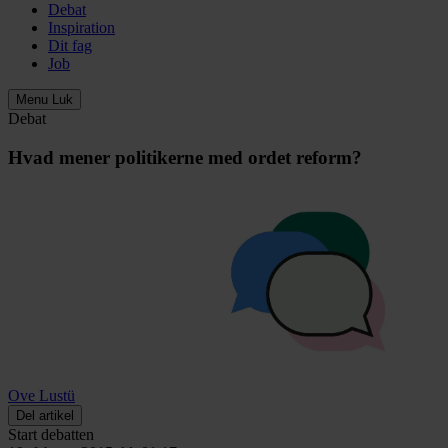
Debat
Inspiration
Dit fag
Job
Menu
Luk
Debat
Hvad mener politikerne med ordet reform?
Ove Lustü
Del artikel
Start debatten