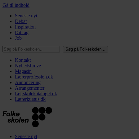
Gå til indhold
Seneste nyt
Debat
Inspiration
Dit fag
Job
Søg på Folkeskolen…
Søg på Folkeskolen…
Kontakt
Nyhedsbreve
Magasin
Lærerprofession.dk
Annoncering
Arrangementer
Lejrskolekataloget.dk
Lærerkursus.dk
Seneste nyt