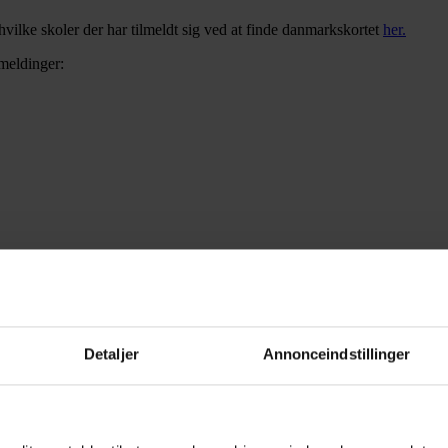
vilke skoler der har tilmeldt sig ved at finde danmarkskortet
her.
lmeldinger:
Detaljer
Annonceindstillinger