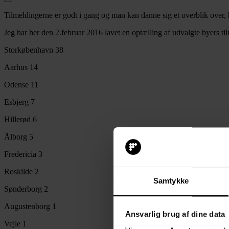
Tilmeldingerne er godt i gang og man kan danne sig et overblik over, h
Jeg har her den 2.februar 2016 lavet en optælling af udvalgte byers ti
Storkøbenhavn 38
Aarhus 14
Odense 11
Esbjerg 7
Hillerød 6
Ålborg 5
Fredericia 3
Roskilde 2
Samtykke
Sønderborg 2
Augustenborg 1
Ansvarlig brug af dine data
Vejle 1