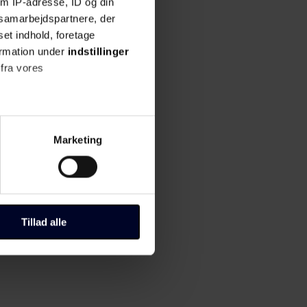
m IP-adresse, ID og din
s samarbejdspartnere, der
set indhold, foretage
ormation under
indstillinger
 fra vores
ter
Marketing
ting)
til "Administrer samtykke" i
Tillad alle
r, hvordan du kan kontakte