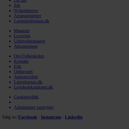
Dit fag
Job
Nyhedsbreve
Arrangementer
Lærerprofession.dk
Magasin
Levering
Udgivelsesplaner
Abonnement
Om Folkeskolen
Kontakt
Etik
Ophavsret
Annoncering
Lærerkursus.dk
Lejrskolekataloget.dk
Cookiepolitik
Administrer samtykke
Følg os:
Facebook
·
Instagram
·
Linkedin