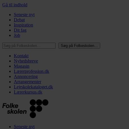
Gå til indhold
Seneste nyt
Debat
Inspiration
Dit fag
Job
Søg på Folkeskolen…
Søg på Folkeskolen…
Kontakt
Nyhedsbreve
Magasin
Lærerprofession.dk
Annoncering
Arrangementer
Lejrskolekataloget.dk
Lærerkursus.dk
Seneste nyt