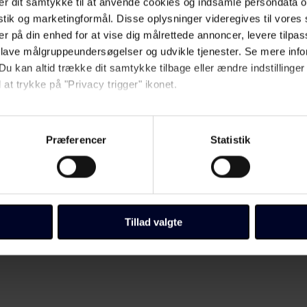
r dit samtykke til at anvende cookies og indsamle persondata o
istik og marketingformål. Disse oplysninger videregives til vore
er på din enhed for at vise dig målrettede annoncer, levere tilpas
øre lidt reklame for Pengeuge 2016.
 lave målgruppeundersøgelser og udvikle tjenester. Se mere inf
Du kan altid trække dit samtykke tilbage eller ændre indstillinger
 at trykke på "Privacy trigger" ikonet.
så gerne:
sninger om din placering, der kan være nøjagtig inden for få me
Præferencer
Statistik
 baseret på en scanning af dens unikke karakteristika (fingerprin
ebsitet.
llinger, herunder trække din accept tilbage, ved at klikke på link 
 vores
cookiepolitik
side.
Tillad valgte
Fagbladet Folkeskolens domæner. Få mere at vide om, hvem vi e
ersondata i vores privatlivspolitik, som du kan finde her:
/persondata/