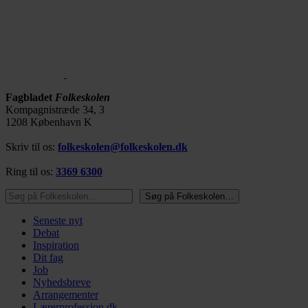
Fagbladet
Folkeskolen
Kompagnistræde 34, 3
1208 København K
Skriv til os:
folkeskolen@folkeskolen.dk
Ring til os:
3369 6300
Søg på Folkeskolen…
Søg på Folkeskolen…
Seneste nyt
Debat
Inspiration
Dit fag
Job
Nyhedsbreve
Arrangementer
Lærerprofession.dk