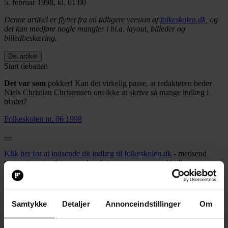
5. februar 1998, kl. 01:00
Denne artikel er flyttet fra en tidligere version af
folkeskolen.dk
, og
det kan medføre nogle mangler i bl.a. layout, billeder og
billedbeskæring.
Del artikel
Start debatten
Det var som
pokker! Kan det virkelig passe, at redaktøren beder
Niels Christian Christensen om ikke at skrive så mange indlæg i
bladet?
Folkeskolen nr. 06 1998
Klik her for at indsende dit indlæg til folkeskolen.dk
- medsend
gerne et portrætfoto, som kan bringes sammen med indlægget
Læs folkeskolen.dk's debatregler
Samtykke
Detaljer
Annonceindstillinger
Om
Jeg må indrømme, at det første, jeg kigger efter i
Folkeskolen,
er, om
der skulle være et indlæg fra Niels Christian Christensen. Det er der