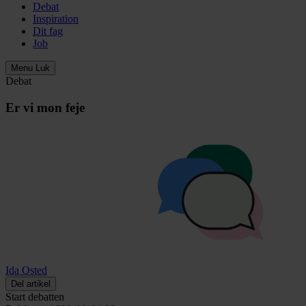
Debat
Inspiration
Dit fag
Job
Menu
Luk
Debat
Er vi mon feje
Ida Osted
Del artikel
Start debatten