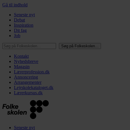
Gå til indhold
Seneste nyt
Debat
Inspiration
Dit fag
Job
Søg på Folkeskolen…
Søg på Folkeskolen…
Kontakt
Nyhedsbreve
Magasin
Lærerprofession.dk
Annoncering
Arrangementer
Lejrskolekataloget.dk
Lærerkursus.dk
Seneste nyt