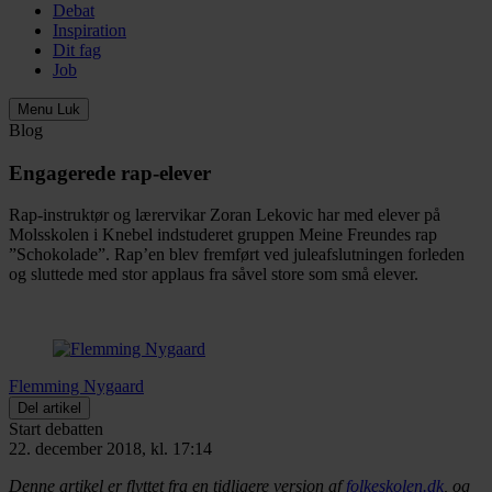
Debat
Inspiration
Dit fag
Job
Menu
Luk
Blog
Engagerede rap-elever
Rap-instruktør og lærervikar Zoran Lekovic har med elever på
Molsskolen i Knebel indstuderet gruppen Meine Freundes rap
”Schokolade”. Rap’en blev fremført ved juleafslutningen forleden
og sluttede med stor applaus fra såvel store som små elever.
Flemming Nygaard
Del artikel
Start debatten
22. december 2018, kl. 17:14
Denne artikel er flyttet fra en tidligere version af
folkeskolen.dk
, og