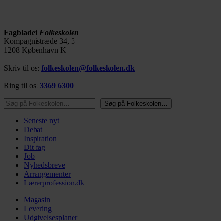
Fagbladet
Folkeskolen
Kompagnistræde 34, 3
1208 København K
Skriv til os:
folkeskolen@folkeskolen.dk
Ring til os:
3369 6300
Søg på Folkeskolen…
Søg på Folkeskolen…
Seneste nyt
Debat
Inspiration
Dit fag
Job
Nyhedsbreve
Arrangementer
Lærerprofession.dk
Magasin
Levering
Udgivelsesplaner