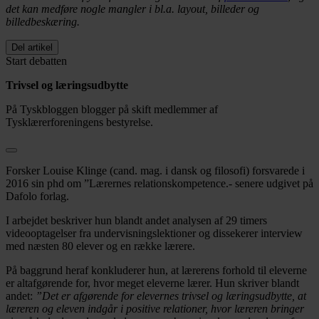
det kan medføre nogle mangler i bl.a. layout, billeder og
billedbeskæring.
Del artikel
Start debatten
Trivsel og læringsudbytte
På Tyskbloggen blogger på skift medlemmer af
Tysklærerforeningens bestyrelse.
Forsker Louise Klinge (cand. mag. i dansk og filosofi) forsvarede i
2016 sin phd om ”Lærernes relationskompetence.- senere udgivet på
Dafolo forlag.
I arbejdet beskriver hun blandt andet analysen af 29 timers
videooptagelser fra undervisningslektioner og dissekerer interview
med næsten 80 elever og en række lærere.
På baggrund heraf konkluderer hun, at lærerens forhold til eleverne
er altafgørende for, hvor meget eleverne lærer. Hun skriver blandt
andet:
”Det er afgørende for elevernes trivsel og læringsudbytte, at
læreren og eleven indgår i positive relationer, hvor læreren bringer