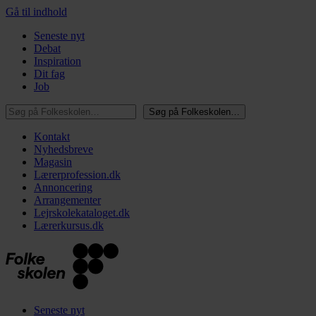
Gå til indhold
Seneste nyt
Debat
Inspiration
Dit fag
Job
Søg på Folkeskolen…
Søg på Folkeskolen…
Kontakt
Nyhedsbreve
Magasin
Lærerprofession.dk
Annoncering
Arrangementer
Lejrskolekataloget.dk
Lærerkursus.dk
Seneste nyt