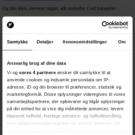
Og den tekst, eleverne rapper, står nedenfor. God fornøjelse:
SCHOKOLADE SONGTEXT
Ich esse jeden Tag Obst, mal weniger, mal mehr.
Bei uns zu hause ist der Obstteller niemals leer.
Samtykke
Detaljer
Annonceindstillinger
Om
Und Mama sagt: "Iß die Äpfel und Bananen,
Birnen, Mandarinen und den ganzen anderen Kram."
Ansvarlig brug af dine data
Und dann erzählt sie mir: Wie wichtig die Vitamine sind und sagt:
Vi og
vores 4 partnere
ønsker dit samtykke til at
anvende cookies og indsamle persondata om IP-
'Komm, iß deinen Teller auf, sei ein liebes Kind."
adresse, ID og din browser til præferencer, statistik og
Und ich bin lieb , der Liebste den es gibt.
marketingformål. Disse oplysninger videregives til vores
Aber wenn ich aufgegessen hab', dann sing ich dieses Lied:
samarbejdspartnere, der opbevarer og tilgår oplysninger
på din enhed for at vise dig målrettede annoncer, levere
Obst und lecker Gemüse, ja, das macht mich groß und stark.
tilpasset indhold, foretage annonce- og indholdsmåling,
Denn heute möcht' ich zu Oma fahren,
lave målgruppeundersøgelser og udvikle tjenester. Se
mere information under
indstillinger
og i vores
die gibt mir was ich mag.