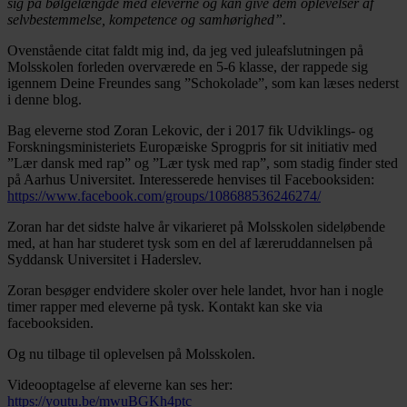
sig på bølgelængde med eleverne og kan give dem oplevelser af
selvbestemmelse, kompetence og samhørighed”.
Ovenstående citat faldt mig ind, da jeg ved juleafslutningen på
Molsskolen forleden overværede en 5-6 klasse, der rappede sig
igennem Deine Freundes sang ”Schokolade”, som kan læses nederst
i denne blog.
Bag eleverne stod Zoran Lekovic, der i 2017 fik Udviklings- og
Forskningsministeriets Europæiske Sprogpris for sit initiativ med
”Lær dansk med rap” og ”Lær tysk med rap”, som stadig finder sted
på Aarhus Universitet. Interesserede henvises til Facebooksiden:
https://www.facebook.com/groups/108688536246274/
Zoran har det sidste halve år vikarieret på Molsskolen sideløbende
med, at han har studeret tysk som en del af læreruddannelsen på
Syddansk Universitet i Haderslev.
Zoran besøger endvidere skoler over hele landet, hvor han i nogle
timer rapper med eleverne på tysk. Kontakt kan ske via
facebooksiden.
Og nu tilbage til oplevelsen på Molsskolen.
Videooptagelse af eleverne kan ses her:
https://youtu.be/mwuBGKh4ptc