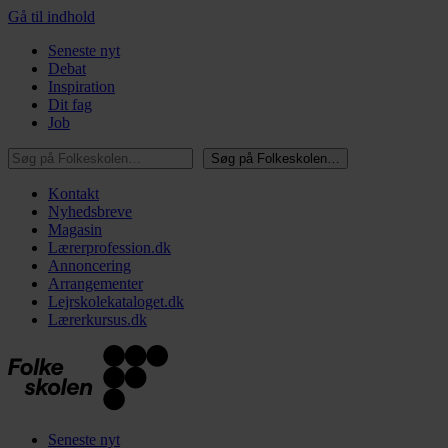
Gå til indhold
Seneste nyt
Debat
Inspiration
Dit fag
Job
Søg på Folkeskolen…
Søg på Folkeskolen…
Kontakt
Nyhedsbreve
Magasin
Lærerprofession.dk
Annoncering
Arrangementer
Lejrskolekataloget.dk
Lærerkursus.dk
Seneste nyt