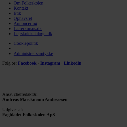
Om Folkeskolen
Kontakt
Etik
Ophavsret
Annoncering
Lærerkursus.dk
Lejrskolekataloget.dk
Cookiepolitik
Administrer samtykke
Følg os:
Facebook
·
Instagram
·
Linkedin
Ansv. chefredaktør:
Andreas Marckmann Andreassen
Udgives af:
Fagbladet Folkeskolen ApS