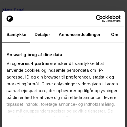
Mette Bertel
Del artikel
Start debatten
9. april 2013, kl. 12:28
Samtykke
Detaljer
Annonceindstillinger
Om
Denne artikel er flyttet fra en tidligere version af
folkeskolen.dk
, og
det kan medføre nogle mangler i bl.a. layout, billeder og
billedbeskæring.
Ansvarlig brug af dine data
Del artikel
Start debatten
Vi og
vores 4 partnere
ønsker dit samtykke til at
anvende cookies og indsamle persondata om IP-
#Fil 1
adresse, ID og din browser til præferencer, statistik og
Klik her for at indsende dit indlæg til folkeskolen.dk
- medsend
marketingformål. Disse oplysninger videregives til vores
gerne et portrætfoto, som kan bringes sammen med indlægget
samarbejdspartnere, der opbevarer og tilgår oplysninger
på din enhed for at vise dig målrettede annoncer, levere
Del artikel
tilpasset indhold, foretage annonce- og indholdsmåling,
Start debatten
lave målgruppeundersøgelser og udvikle tjenester. Se
Debat
mere information under
indstillinger
og i vores
Her kan du kommentere på artiklen:
persondatapolitik. Du kan altid trække dit samtykke
Samtykkevalg