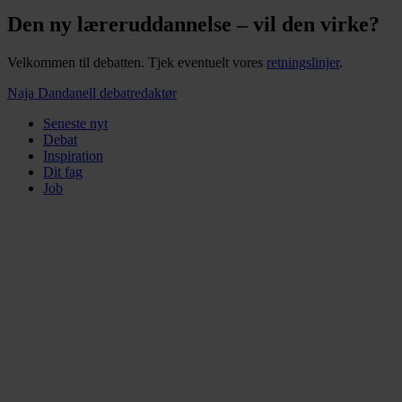
Den ny læreruddannelse – vil den virke?
Velkommen til debatten. Tjek eventuelt vores
retningslinjer
.
Naja Dandanell
debatredaktør
Seneste nyt
Debat
Inspiration
Dit fag
Job