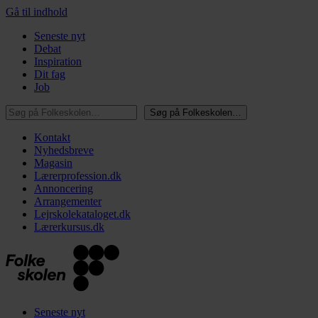
Gå til indhold
Seneste nyt
Debat
Inspiration
Dit fag
Job
Søg på Folkeskolen…
Søg på Folkeskolen…
Kontakt
Nyhedsbreve
Magasin
Lærerprofession.dk
Annoncering
Arrangementer
Lejrskolekataloget.dk
Lærerkursus.dk
Seneste nyt