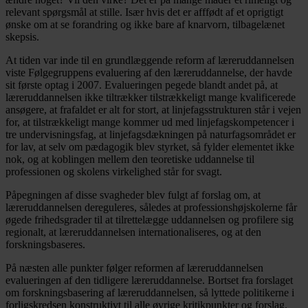
relevant spørgsmål at stille. Især hvis det er afffødt af et oprigtigt
ønske om at se forandring og ikke bare af knarvorn, tilbagelænet
skepsis.
At tiden var inde til en grundlæggende reform af læreruddannelsen
viste Følgegruppens evaluering af den læreruddannelse, der havde
sit første optag i 2007. Evalueringen pegede blandt andet på, at
læreruddannelsen ikke tiltrækker tilstrækkeligt mange kvalificerede
ansøgere, at frafaldet er alt for stort, at linjefagsstrukturen står i vejen
for, at tilstrækkeligt mange kommer ud med linjefagskompetencer i
tre undervisningsfag, at linjefagsdækningen på naturfagsområdet er
for lav, at selv om pædagogik blev styrket, så fylder elementet ikke
nok, og at koblingen mellem den teoretiske uddannelse til
professionen og skolens virkelighed står for svagt.
Påpegningen af disse svagheder blev fulgt af forslag om, at
læreruddannelsen dereguleres, således at professionshøjskolerne får
øgede frihedsgrader til at tilrettelægge uddannelsen og profilere sig
regionalt, at læreruddannelsen internationaliseres, og at den
forskningsbaseres.
På næsten alle punkter følger reformen af læreruddannelsen
evalueringen af den tidligere læreruddannelse. Bortset fra forslaget
om forskningsbasering af læreruddannelsen, så lyttede politikerne i
forligskredsen konstruktivt til alle øvrige kritikpunkter og forslag.