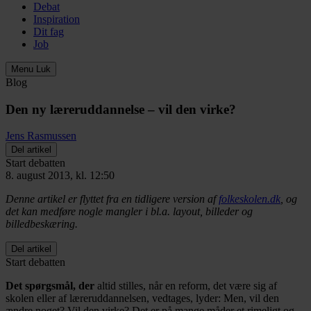
Debat
Inspiration
Dit fag
Job
Menu
Luk
Blog
Den ny læreruddannelse – vil den virke?
Jens Rasmussen
Del artikel
Start debatten
8. august 2013, kl. 12:50
Denne artikel er flyttet fra en tidligere version af
folkeskolen.dk
, og
det kan medføre nogle mangler i bl.a. layout, billeder og
billedbeskæring.
Del artikel
Start debatten
Det spørgsmål, der
altid stilles, når en reform, det være sig af
skolen eller af læreruddannelsen, vedtages, lyder: Men, vil den
ændre noget? Vil den virke? Det er på mange måder et rimeligt og