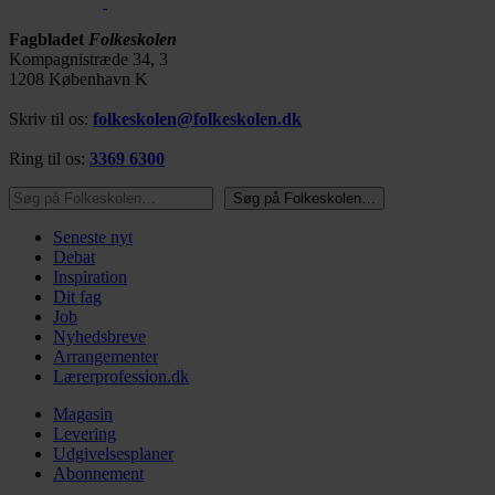
Fagbladet
Folkeskolen
Kompagnistræde 34, 3
1208 København K
Skriv til os:
folkeskolen@folkeskolen.dk
Ring til os:
3369 6300
Søg på Folkeskolen…
Søg på Folkeskolen…
Seneste nyt
Debat
Inspiration
Dit fag
Job
Nyhedsbreve
Arrangementer
Lærerprofession.dk
Magasin
Levering
Udgivelsesplaner
Abonnement