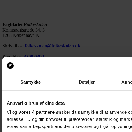
Fagbladet
Folkeskolen
Kompagnistræde 34, 3
1208 København K
Skriv til os:
folkeskolen@folkeskolen.dk
Ring til os:
3369 6300
Søg på Folkeskolen…
Søg på Folkeskolen…
Seneste nyt
Samtykke
Detaljer
Anno
Debat
Inspiration
Dit fag
Job
Ansvarlig brug af dine data
Nyhedsbreve
Arrangementer
Vi og
vores 4 partnere
ønsker dit samtykke til at anvende 
Lærerprofession.dk
adresse, ID og din browser til præferencer, statistik og marke
Magasin
vores samarbejdspartnere, der opbevarer og tilgår oplysninge
Levering