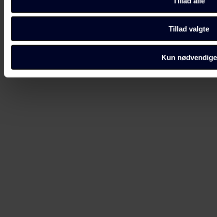
Tillad alle
Fagbladet Folkeskolen ApS
Tillad valgte
Kun nødvendige