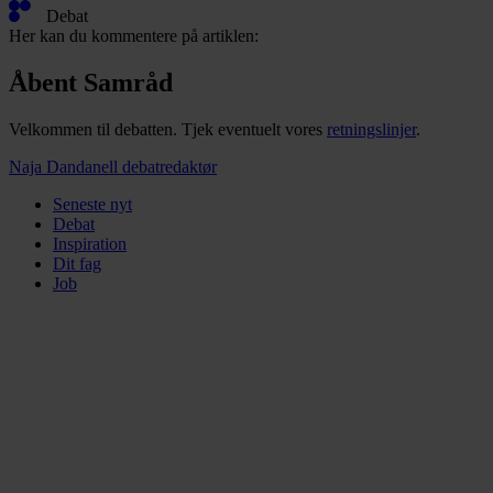
Debat
Her kan du kommentere på artiklen:
Åbent Samråd
Velkommen til debatten. Tjek eventuelt vores
retningslinjer
.
Naja Dandanell
debatredaktør
Seneste nyt
Debat
Inspiration
Dit fag
Job