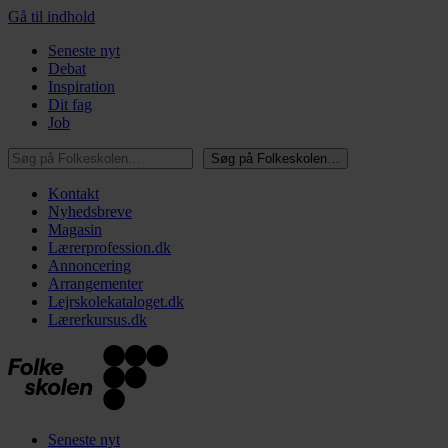
Gå til indhold
Seneste nyt
Debat
Inspiration
Dit fag
Job
Søg på Folkeskolen…
Søg på Folkeskolen…
Kontakt
Nyhedsbreve
Magasin
Lærerprofession.dk
Annoncering
Arrangementer
Lejrskolekataloget.dk
Lærerkursus.dk
Seneste nyt