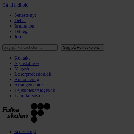
Gå til indhold
Seneste nyt
Debat
Inspiration
Dit fag
Job
Søg på Folkeskolen…
Søg på Folkeskolen…
Kontakt
Nyhedsbreve
Magasin
Lærerprofession.dk
Annoncering
Arrangementer
Lejrskolekataloget.dk
Lærerkursus.dk
Seneste nyt