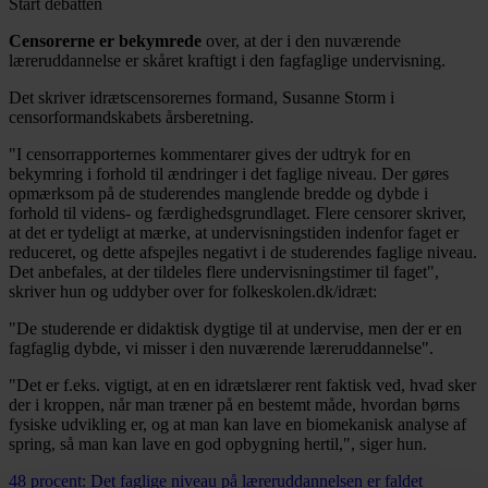
Start debatten
Censorerne er bekymrede
over, at der i den nuværende
læreruddannelse er skåret kraftigt i den fagfaglige undervisning.
Det skriver idrætscensorernes formand, Susanne Storm i
censorformandskabets årsberetning.
"I censorrapporternes kommentarer gives der udtryk for en
bekymring i forhold til ændringer i det faglige niveau. Der gøres
opmærksom på de studerendes manglende bredde og dybde i
forhold til videns- og færdighedsgrundlaget. Flere censorer skriver,
at det er tydeligt at mærke, at undervisningstiden indenfor faget er
reduceret, og dette afspejles negativt i de studerendes faglige niveau.
Det anbefales, at der tildeles flere undervisningstimer til faget",
skriver hun og uddyber over for folkeskolen.dk/idræt:
"De studerende er didaktisk dygtige til at undervise, men der er en
fagfaglig dybde, vi misser i den nuværende læreruddannelse".
"Det er f.eks. vigtigt, at en en idrætslærer rent faktisk ved, hvad sker
der i kroppen, når man træner på en bestemt måde, hvordan børns
fysiske udvikling er, og at man kan lave en biomekanisk analyse af
spring, så man kan lave en god opbygning hertil,", siger hun.
48 procent: Det faglige niveau på læreruddannelsen er faldet