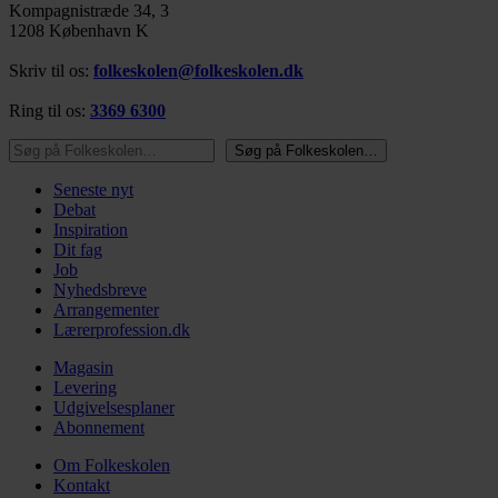
Kompagnistræde 34, 3
1208 København K
Skriv til os:
folkeskolen@folkeskolen.dk
Ring til os:
3369 6300
Søg på Folkeskolen…
Søg på Folkeskolen…
Seneste nyt
Debat
Inspiration
Dit fag
Job
Nyhedsbreve
Arrangementer
Lærerprofession.dk
Magasin
Levering
Udgivelsesplaner
Abonnement
Om Folkeskolen
Kontakt