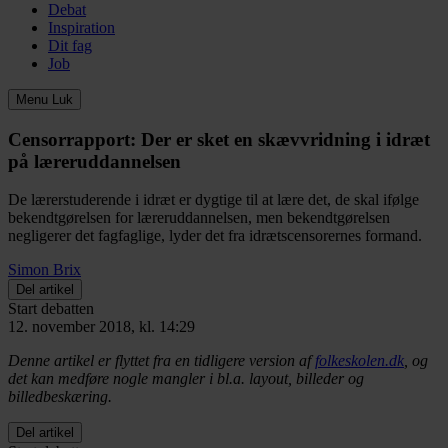
Debat
Inspiration
Dit fag
Job
Menu
Luk
Censorrapport:
Der er sket en skævvridning i idræt
på læreruddannelsen
De lærerstuderende i idræt er dygtige til at lære det, de skal ifølge
bekendtgørelsen for læreruddannelsen, men bekendtgørelsen
negligerer det fagfaglige, lyder det fra idrætscensorernes formand.
Simon Brix
Del artikel
Start debatten
12. november 2018, kl. 14:29
Denne artikel er flyttet fra en tidligere version af
folkeskolen.dk
, og
det kan medføre nogle mangler i bl.a. layout, billeder og
billedbeskæring.
Del artikel