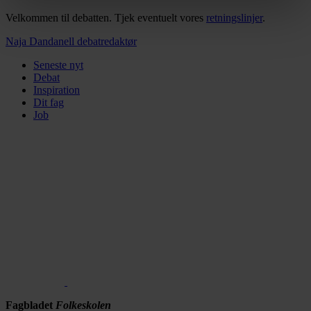
vores privatlivspolitik, som du kan finde her:
Velkommen til debatten. Tjek eventuelt vores
retningslinjer
.
https://www.folkeskolen.dk/persondata/
Naja Dandanell
debatredaktør
Seneste nyt
Debat
Inspiration
Dit fag
Job
Fagbladet
Folkeskolen