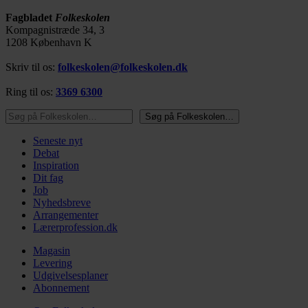
Fagbladet
Folkeskolen
Kompagnistræde 34, 3
1208 København K
Skriv til os:
folkeskolen@folkeskolen.dk
Ring til os:
3369 6300
Søg på Folkeskolen…
Søg på Folkeskolen…
Seneste nyt
Debat
Inspiration
Dit fag
Job
Nyhedsbreve
Arrangementer
Lærerprofession.dk
Magasin
Levering
Udgivelsesplaner
Abonnement