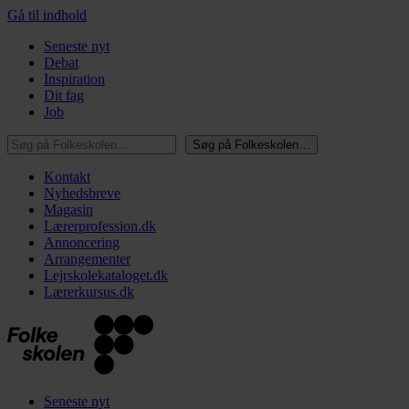
Gå til indhold
Seneste nyt
Debat
Inspiration
Dit fag
Job
Søg på Folkeskolen…
Søg på Folkeskolen…
Kontakt
Nyhedsbreve
Magasin
Lærerprofession.dk
Annoncering
Arrangementer
Lejrskolekataloget.dk
Lærerkursus.dk
Seneste nyt