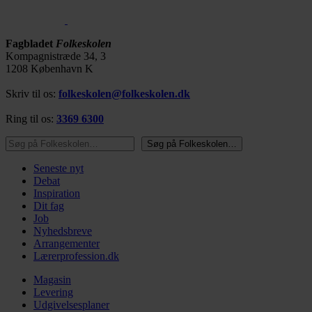
Fagbladet
Folkeskolen
Kompagnistræde 34, 3
1208 København K
Skriv til os:
folkeskolen@folkeskolen.dk
Ring til os:
3369 6300
Søg på Folkeskolen…
Søg på Folkeskolen…
Seneste nyt
Debat
Inspiration
Dit fag
Job
Nyhedsbreve
Arrangementer
Lærerprofession.dk
Magasin
Levering
Udgivelsesplaner