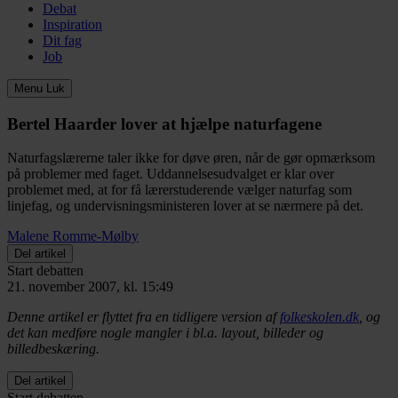
Debat
Inspiration
Dit fag
Job
Menu
Luk
Bertel Haarder lover at hjælpe naturfagene
Naturfagslærerne taler ikke for døve øren, når de gør opmærksom
på problemer med faget. Uddannelsesudvalget er klar over
problemet med, at for få lærerstuderende vælger naturfag som
linjefag, og undervisningsministeren lover at se nærmere på det.
Malene Romme-Mølby
Del artikel
Start debatten
21. november 2007, kl. 15:49
Denne artikel er flyttet fra en tidligere version af
folkeskolen.dk
, og
det kan medføre nogle mangler i bl.a. layout, billeder og
billedbeskæring.
Del artikel
Start debatten