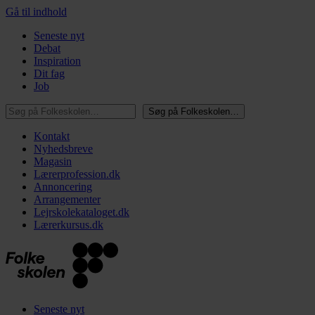
Gå til indhold
Seneste nyt
Debat
Inspiration
Dit fag
Job
Søg på Folkeskolen…
Søg på Folkeskolen…
Kontakt
Nyhedsbreve
Magasin
Lærerprofession.dk
Annoncering
Arrangementer
Lejrskolekataloget.dk
Lærerkursus.dk
Seneste nyt