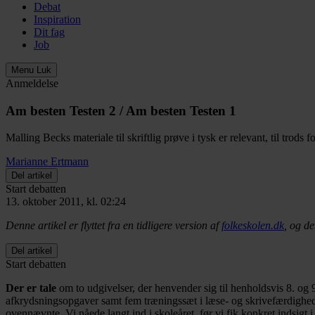
Debat
Inspiration
Dit fag
Job
Menu
Luk
Anmeldelse
Am besten Testen 2 / Am besten Testen 1
Malling Becks materiale til skriftlig prøve i tysk er relevant, til trods fo
Marianne Ertmann
Del artikel
Start debatten
13. oktober 2011, kl. 02:24
Denne artikel er flyttet fra en tidligere version af
folkeskolen.dk
, og de
Del artikel
Start debatten
Der er tale
om to udgivelser, der henvender sig til henholdsvis 8. og 9
afkrydsningsopgaver samt fem træningssæt i læse- og skrivefærdighede
ovennævnte. Vi nåede langt ind i skoleåret, før vi fik konkret indsigt 