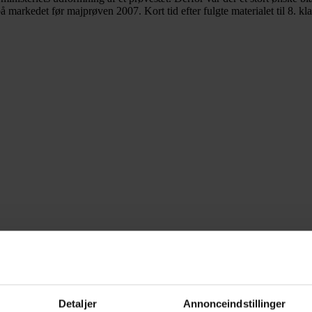
 markedet før majprøven 2007. Kort tid efter fulgte materialet til 8. kla
tysk og fransk stadig er et udtræksfag sommeren 2008, men nu kun som fa
nsen af materialet. "Am besten Testen 1 og 2" egner sig til at blive bru
indelse med tilegnelsen af elevens andet fremmedsprog er det ikke overr
 alle omstændigheder skal oplæres i en aktiv brug af sproget også set ud
Detaljer
Annonceindstillinger
 præsenteres her for en billedrække fulgt op af spørgsmål, som kan bruges