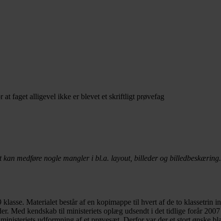
r at faget alligevel ikke er blevet et skriftligt prøvefag
t kan medføre nogle mangler i bl.a. layout, billeder og billedbeskæring.
 klasse. Materialet består af en kopimappe til hvert af de to klassetrin 
r. Med kendskab til ministeriets oplæg udsendt i det tidlige forår 200
i ministeriets udformning af et prøvesæt. Derfor var der et stort ønske b