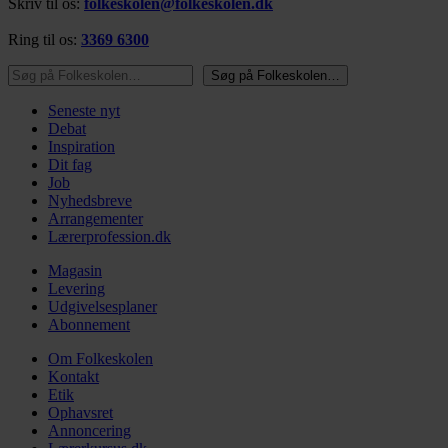
Skriv til os:
folkeskolen@folkeskolen.dk
Ring til os:
3369 6300
Søg på Folkeskolen…
Søg på Folkeskolen…
Seneste nyt
Debat
Inspiration
Dit fag
Job
Nyhedsbreve
Arrangementer
Lærerprofession.dk
Magasin
Levering
Udgivelsesplaner
Abonnement
Om Folkeskolen
Kontakt
Etik
Ophavsret
Annoncering