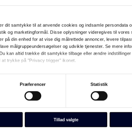
nde udformning.
 typisk følgende:
n. 2. Læsedelen kræver en præcis og grundig gennemlæsning - tager tid.
r dit samtykke til at anvende cookies og indsamle persondata o
istik og marketingformål. Disse oplysninger videregives til vore
er på din enhed for at vise dig målrettede annoncer, levere tilpas
ng af ovennævnte punkter. Kopimapperne indeholder en lærervejledning,
I mappen finder man ligeledes interessante henvisninger til den Fæll
 lave målgruppeundersøgelser og udvikle tjenester. Se mere inf
g- og sprogbrugsdelen. I øvrigt henvises der via netadresse til vejledninge
Du kan altid trække dit samtykke tilbage eller ændre indstillinger
 af et bestemt lærebogsmateriale. "Am besten Testen 1 og 2" tager udga
 at trykke på "Privacy trigger" ikonet.
så gerne:
sninger om din placering, der kan være nøjagtig inden for få me
Præferencer
Statistik
 baseret på en scanning af dens unikke karakteristika (fingerprin
ebsitet.
llinger, herunder trække din accept tilbage, ved at klikke på link 
 vores
cookiepolitik
side.
Tillad valgte