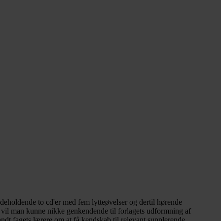
indeholdende to cd'er med fem lytteøvelser og dertil hørende
7 vil man kunne nikke genkendende til forlagets udformning af
landt fagets lærere om at få kendskab til relevant supplerende