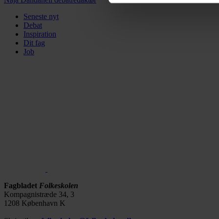
Dine valg anvendes på alle 
os, og hvordan vi behandler p
Seneste nyt
Debat
https://www.folkeskolen.dk
Inspiration
Dit fag
Job
Fagbladet
Folkeskolen
Kompagnistræde 34, 3
1208 København K