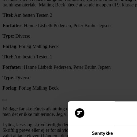
træningsmateriale. Malling Beck nåede at sende mappen til 9. klasse på
Titel
: Am besten Testen 2
Forfatter
: Hanne Lisbeth Pedersen, Peter Bruhn Jepsen
Type
: Diverse
Forlag
: Forlag Malling Beck
Titel
: Am besten Testen 1
Forfatter
: Hanne Lisbeth Pedersen, Peter Bruhn Jepsen
Type
: Diverse
Forlag
: Forlag Malling Beck
Få dage før skoleårets afslutning udsendte ministeriet besked om, at 
men det er ikke mit ærinde. Jeg vil udelukkende forholde mig til releva
Lytte-, læse- og skrivefærdigheder er i fokus i begge mapper. I forb
Skriftlig prøve eller ej er for så vidt underordnet, da eleverne under
Samtykke
valgt at tage eleven i hånden i den frie skriftlige fremstilling. Eleven