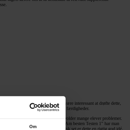
sse.
g i en mundtlig prøve. Det kunne være interessant at drøfte dette,
gt i en løbende evaluering af elevers færdigheder.
askende især skrivefærdigheden, der volder mange elever problemer.
 fra en skriftlig synsvinkel. I mappen "Am besten Testen 1" har man
Om
 i en form for disposition. Pædagogisk set er dette en rigtig god idé,