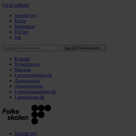
Gå til indhold
Seneste nyt
Debat
Inspiration
Dit fag
Job
Søg på Folkeskolen…
Søg på Folkeskolen…
Kontakt
Nyhedsbreve
Magasin
Lærerprofession.dk
Annoncering
Arrangementer
Lejrskolekataloget.dk
Lærerkursus.dk
Seneste nyt