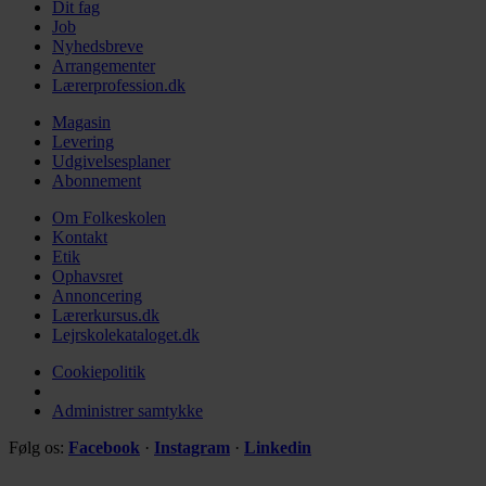
Dit fag
Job
Nyhedsbreve
Arrangementer
Lærerprofession.dk
Magasin
Levering
Udgivelsesplaner
Abonnement
Om Folkeskolen
Kontakt
Etik
Ophavsret
Annoncering
Lærerkursus.dk
Lejrskolekataloget.dk
Cookiepolitik
Administrer samtykke
Følg os:
Facebook
·
Instagram
·
Linkedin