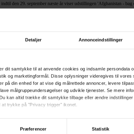
til den 29. september næste år viser udstillingen 'Afghanistan - bag o
ening på telefon 3347 3222.
Detaljer
Annonceindstillinger
r dit samtykke til at anvende cookies og indsamle persondata o
istik og marketingformål. Disse oplysninger videregives til vore
er på din enhed for at vise dig målrettede annoncer, levere tilpas
 lave målgruppeundersøgelser og udvikle tjenester. Se mere inf
Du kan altid trække dit samtykke tilbage eller ændre indstillinger
 at trykke på "Privacy trigger" ikonet.
så gerne:
sninger om din placering, der kan være nøjagtig inden for få me
Præferencer
Statistik