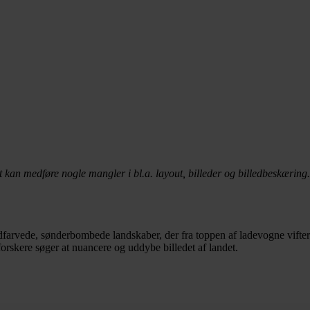
t kan medføre nogle mangler i bl.a. layout, billeder og billedbeskæring.
dfarvede, sønderbombede landskaber, der fra toppen af ladevogne vifter 
rskere søger at nuancere og uddybe billedet af landet.