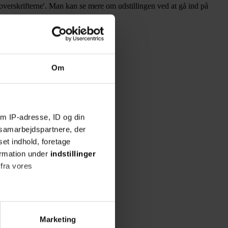
verskrifterne'. Man kan se mere om udstillingen ved at gå ind på
Om
m IP-adresse, ID og din
s samarbejdspartnere, der
set indhold, foretage
ormation under
indstillinger
 fra vores
ter
Marketing