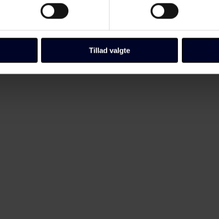
 baseret på en scanning af dens unikke karakteristika (fingerprin
ebsitet.
llinger, herunder trække din accept tilbage, ved at klikke på link 
 vores
cookiepolitik
side.
Tillad valgte
Fagbladet Folkeskolens domæner. Få mere at vide om, hvem vi e
ersondata i vores privatlivspolitik, som du kan finde her:
/persondata/