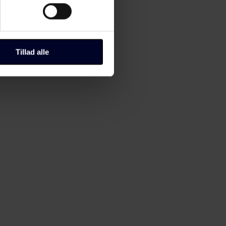
ting)
til "Administrer samtykke" i
Tillad alle
r, hvordan du kan kontakte