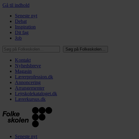
Gå til indhold
Seneste nyt
Debat
Inspiration
Dit fag
Job
Søg på Folkeskolen…
Søg på Folkeskolen…
Kontakt
Nyhedsbreve
Magasin
Lærerprofession.dk
Annoncering
Arrangementer
Lejrskolekataloget.dk
Lærerkursus.dk
Seneste nyt