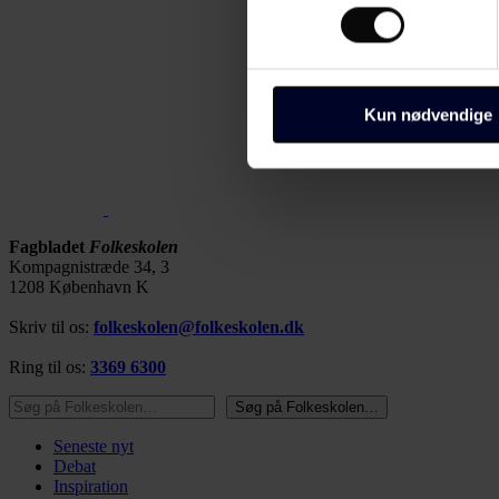
Identificere din enhed
Dine valg anvendes på hele w
Du kan altid ændre dine indsti
bunden af alle sider eller på
Kun nødvendige
Dine valg anvendes på alle 
os, og hvordan vi behandler p
https://www.folkeskolen.dk
Fagbladet
Folkeskolen
Kompagnistræde 34, 3
1208 København K
Skriv til os:
folkeskolen@folkeskolen.dk
Ring til os:
3369 6300
Søg på Folkeskolen…
Søg på Folkeskolen…
Seneste nyt
Debat
Inspiration