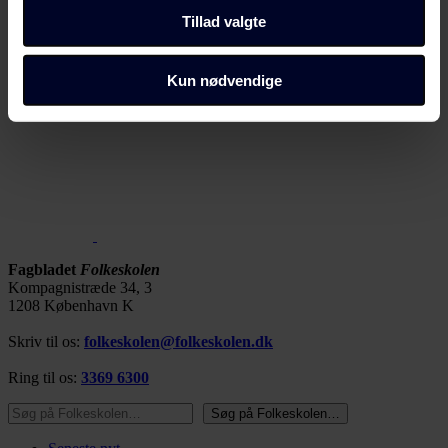
samtykke" i bunden af alle sider eller på vores
Tillad valgte
cookiepolitik
side.
Dine valg anvendes på alle Fagbladet Folkeskolens
Kun nødvendige
domæner. Få mere at vide om, hvem vi er, hvordan du
kan kontakte os, og hvordan vi behandler persondata i
vores privatlivspolitik, som du kan finde her:
https://www.folkeskolen.dk/persondata/
Fagbladet
Folkeskolen
Kompagnistræde 34, 3
1208 København K
Skriv til os:
folkeskolen@folkeskolen.dk
Ring til os:
3369 6300
Søg på Folkeskolen…
Søg på Folkeskolen…