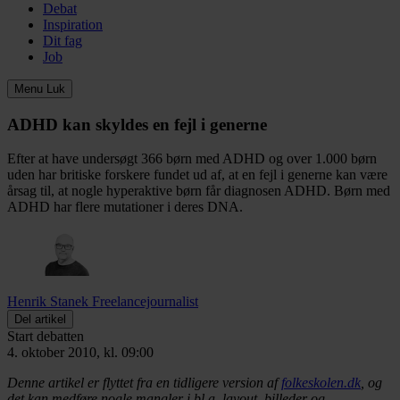
Debat
Inspiration
Dit fag
Job
Menu
Luk
ADHD kan skyldes en fejl i generne
Efter at have undersøgt 366 børn med ADHD og over 1.000 børn
uden har britiske forskere fundet ud af, at en fejl i generne kan være
årsag til, at nogle hyperaktive børn får diagnosen ADHD. Børn med
ADHD har flere mutationer i deres DNA.
Henrik Stanek
Freelancejournalist
Del artikel
Start debatten
4. oktober 2010, kl. 09:00
Denne artikel er flyttet fra en tidligere version af
folkeskolen.dk
, og
det kan medføre nogle mangler i bl.a. layout, billeder og