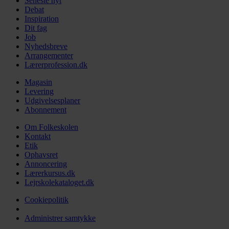
Seneste nyt
Debat
Inspiration
Dit fag
Job
Nyhedsbreve
Arrangementer
Lærerprofession.dk
Magasin
Levering
Udgivelsesplaner
Abonnement
Om Folkeskolen
Kontakt
Etik
Ophavsret
Annoncering
Lærerkursus.dk
Lejrskolekataloget.dk
Cookiepolitik
Administrer samtykke