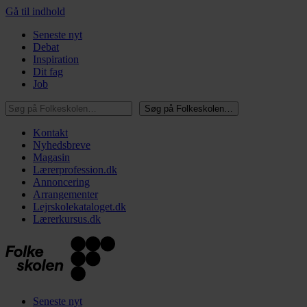
Gå til indhold
Seneste nyt
Debat
Inspiration
Dit fag
Job
Søg på Folkeskolen…
Søg på Folkeskolen…
Kontakt
Nyhedsbreve
Magasin
Lærerprofession.dk
Annoncering
Arrangementer
Lejrskolekataloget.dk
Lærerkursus.dk
Seneste nyt