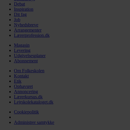
Debat
Inspiration
Dit fag
Job
Nyhedsbreve
Arrangementer
Lærerprofession.dk
Magasin
Levering
Udgivelsesplaner
Abonnement
Om Folkeskolen
Kontakt
Etik
Ophavsret
Annoncering
Lærerkursus.dk
Lejrskolekataloget.dk
Cookiepolitik
Administrer samtykke