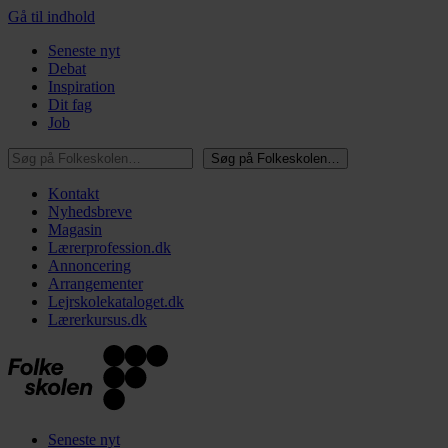
Gå til indhold
Seneste nyt
Debat
Inspiration
Dit fag
Job
Søg på Folkeskolen…
Søg på Folkeskolen…
Kontakt
Nyhedsbreve
Magasin
Lærerprofession.dk
Annoncering
Arrangementer
Lejrskolekataloget.dk
Lærerkursus.dk
Seneste nyt