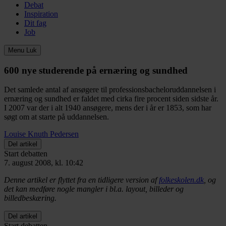
Debat
Inspiration
Dit fag
Job
Menu
Luk
600 nye studerende på ernæring og sundhed
Det samlede antal af ansøgere til professionsbacheloruddannelsen i
ernæring og sundhed er faldet med cirka fire procent siden sidste år.
I 2007 var der i alt 1940 ansøgere, mens der i år er 1853, som har
søgt om at starte på uddannelsen.
Louise Knuth Pedersen
Del artikel
Start debatten
7. august 2008, kl. 10:42
Denne artikel er flyttet fra en tidligere version af
folkeskolen.dk
, og
det kan medføre nogle mangler i bl.a. layout, billeder og
billedbeskæring.
Del artikel
Start debatten