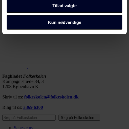
samtykke" i bunden af alle sider eller på vores
Tillad valgte
cookiepolitik
side.
Dine valg anvendes på alle Fagbladet Folkeskolens
Kun nødvendige
domæner. Få mere at vide om, hvem vi er, hvordan du
kan kontakte os, og hvordan vi behandler persondata i
vores privatlivspolitik, som du kan finde her:
https://www.folkeskolen.dk/persondata/
Fagbladet
Folkeskolen
Kompagnistræde 34, 3
1208 København K
Skriv til os:
folkeskolen@folkeskolen.dk
Ring til os:
3369 6300
Søg på Folkeskolen…
Søg på Folkeskolen…
Seneste nyt